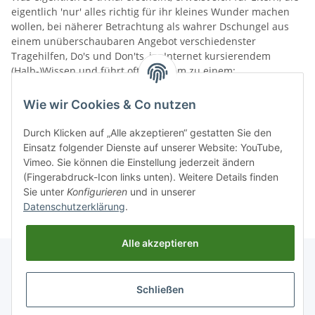
eigentlich 'nur' alles richtig für ihr kleines Wunder machen
wollen, bei näherer Betrachtung als wahrer Dschungel aus
einem unüberschaubaren Angebot verschiedenster
Tragehilfen, Do's und Don'ts, im Internet kursierendem
(Halb-)Wissen und führt oft vor allem zu einem:
Der Frage: "Ist das
so
wirklich gut für mein Baby ?!"
Wie wir Cookies & Co nutzen
Darum biete ich im Kreis Steinfurt kompetente Beratung
Durch Klicken auf „Alle akzeptieren“ gestatten Sie den
rund um das Thema Tragen, abgestimmt auf Ihren
Einsatz folgender Dienste auf unserer Website: YouTube,
inviduellen Schwerpunkt.
Vimeo. Sie können die Einstellung jederzeit ändern
(Fingerabdruck-Icon links unten). Weitere Details finden
Sie unter
Konfigurieren
und in unserer
Datenschutzerklärung
.
Alle akzeptieren
Schließen
Informationen